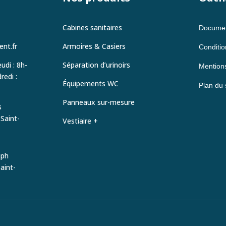
Cabines sanitaires
Documen
nt.fr
Armoires & Casiers
Conditio
udi : 8h-
Séparation d’urinoirs
Mentions
edi :
Équipements WC
Plan du 
Panneaux sur-mesure
s
Saint-
Vestiaire +
eph
aint-