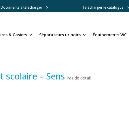
Documents à télécharger
Télécharger le catalogue
res & Casiers
res & Casiers
Séparateurs urinoirs
Séparateurs urinoirs
Équipements WC
Équipements WC
 scolaire – Sens
Pas de détail