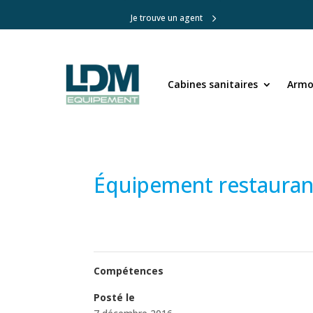
Je trouve un agent
Cabines sanitaires
Cabines sanitaires
Armoi
Armoi
Équipement restaurant
Compétences
Posté le