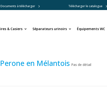
Documents à télécharger
Télécharger le catalogue
res & Casiers
res & Casiers
Séparateurs urinoirs
Séparateurs urinoirs
Équipements WC
Équipements WC
 Perone en Mélantois
Pas de détail