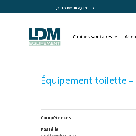
Je trouve un agent
Cabines sanitaires
Cabines sanitaires
Armoi
Armoi
Équipement toilette –
Compétences
Posté le