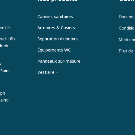
Cabines sanitaires
Documen
nt.fr
Armoires & Casiers
Conditio
udi : 8h-
Séparation d’urinoirs
Mentions
edi :
Équipements WC
Plan du 
Panneaux sur-mesure
s
Saint-
Vestiaire +
eph
aint-