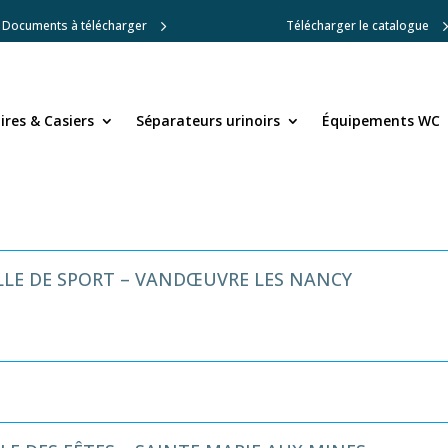
Documents à télécharger
Télécharger le catalogue
res & Casiers
res & Casiers
Séparateurs urinoirs
Séparateurs urinoirs
Équipements WC
Équipements WC
LLE DE SPORT – VANDŒUVRE LES NANCY