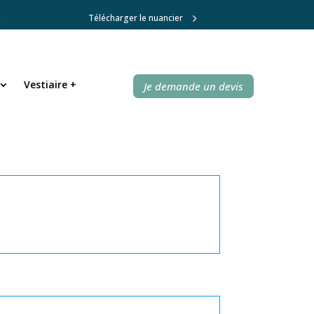
Télécharger le nuancier
Vestiaire +
Vestiaire +
Je demande un devis
Je demande un devis