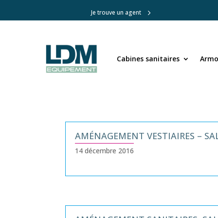
Je trouve un agent
Cabines sanitaires
Cabines sanitaires
Armoi
Armoi
AMÉNAGEMENT VESTIAIRES – SA
14 décembre 2016